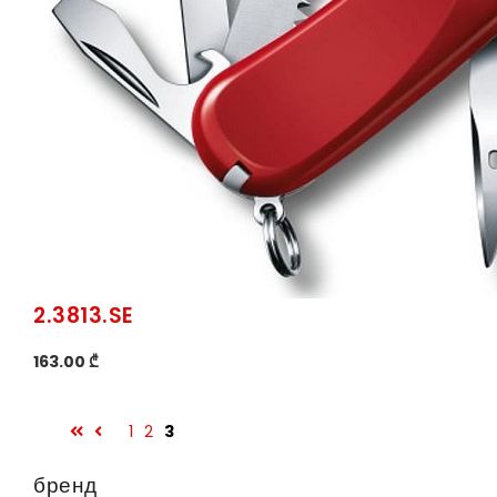
2.3813.SE
163.00 ₾
1
2
3
бренд