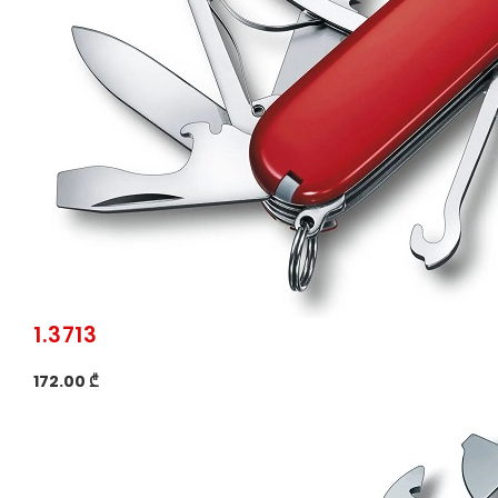
1.3713
172.00 ₾