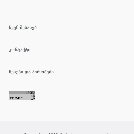
ᲩᲕᲔᲜ ᲨᲔᲡᲐᲮᲔᲑ
ᲙᲝᲜᲢᲐᲥᲢᲘ
ᲬᲔᲡᲔᲑᲘ ᲓᲐ ᲞᲘᲠᲝᲑᲔᲑᲘ