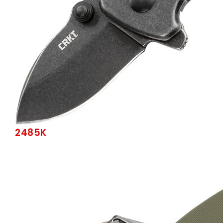
2485K