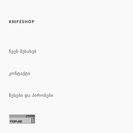
KNIFESHOP
ᲩᲕᲔᲜ ᲨᲔᲡᲐᲮᲔᲑ
ᲙᲝᲜᲢᲐᲥᲢᲘ
ᲬᲔᲡᲔᲑᲘ ᲓᲐ ᲞᲘᲠᲝᲑᲔᲑᲘ