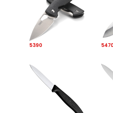
5390
547