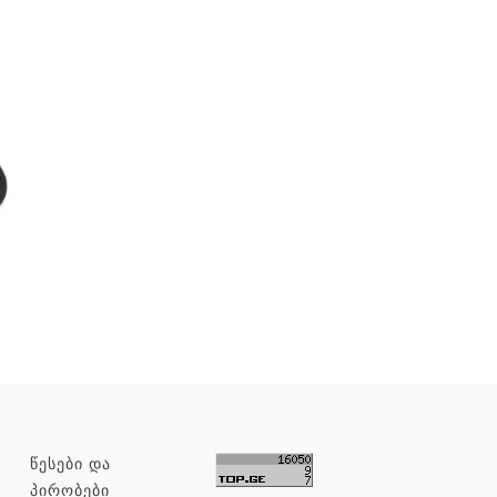
ᲬᲔᲡᲔᲑᲘ ᲓᲐ
ᲞᲘᲠᲝᲑᲔᲑᲘ