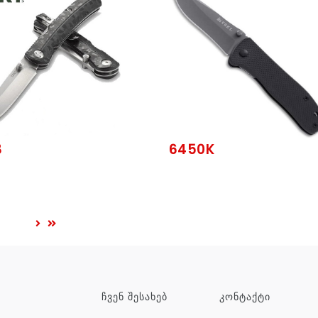
3
6450K
ᲩᲕᲔᲜ ᲨᲔᲡᲐᲮᲔᲑ
ᲙᲝᲜᲢᲐᲥᲢᲘ