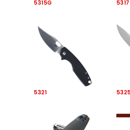
5315G
5317
5321
532