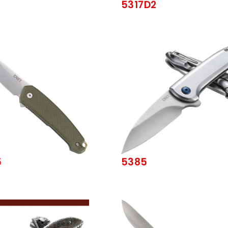
5317D2
5
5385