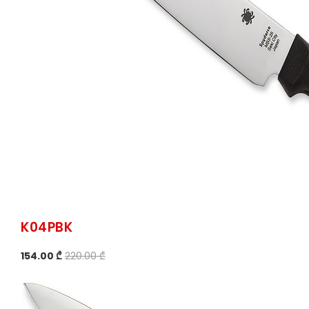
K04PBK
154.00 ₾
220.00 ₾