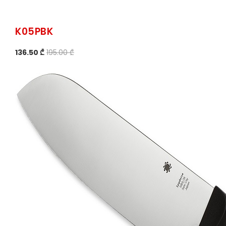
K05PBK
136.50 ₾
195.00 ₾