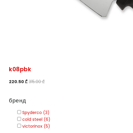
k08pbk
220.50 ₾
315.00 ₾
бренд
Spyderco (3)
cold steel (6)
victorinox (5)